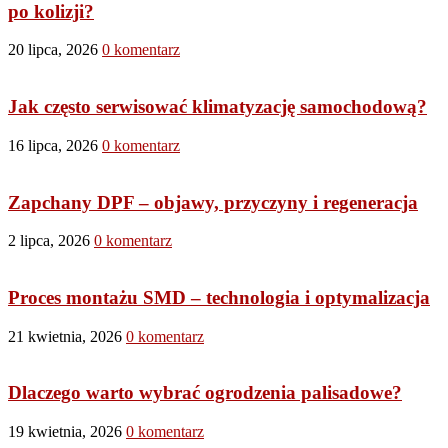
po kolizji?
20 lipca, 2026
0 komentarz
Motoryzacja
Jak często serwisować klimatyzację samochodową?
16 lipca, 2026
0 komentarz
Motoryzacja
Zapchany DPF – objawy, przyczyny i regeneracja
2 lipca, 2026
0 komentarz
Przemysł
Proces montażu SMD – technologia i optymalizacja
21 kwietnia, 2026
0 komentarz
Budownictwo
Dlaczego warto wybrać ogrodzenia palisadowe?
19 kwietnia, 2026
0 komentarz