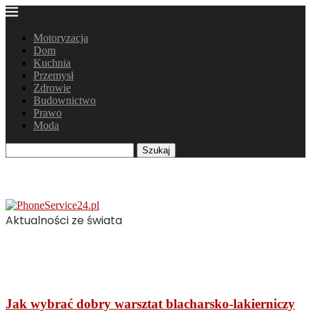
Motoryzacja
Dom
Kuchnia
Przemysł
Zdrowie
Budownictwo
Prawo
Moda
Szukaj
Aktualności ze świata
Motoryzacja
Jak wybrać dobry warsztat blacharsko-lakierniczy