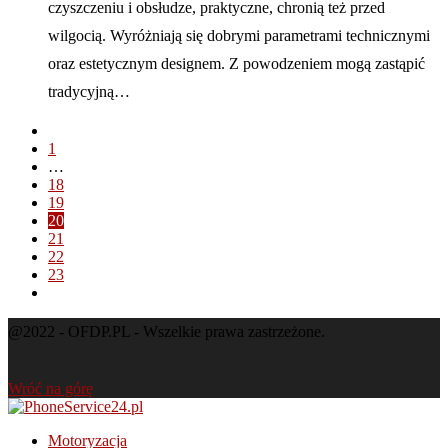
czyszczeniu i obsłudze, praktyczne, chronią też przed
wilgocią. Wyróżniają się dobrymi parametrami technicznymi
oraz estetycznym designem. Z powodzeniem mogą zastąpić
tradycyjną…
1
…
18
19
20
21
22
23
@2022 - OFDP.PL - Wszelkie prawa zastrzeżone.
Wróć na górę
Motoryzacja