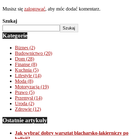
Musisz się
zalogować
, aby móc dodać komentarz.
Szukaj
Szukaj
Kategorie
Biznes
(2)
Budownictwo
(20)
Dom
(28)
Finanse
(8)
Kuchnia
(5)
Lifestyle
(14)
Moda
(8)
Motoryzacja
(19)
Prawo
(5)
Przemysł
(14)
Uroda
(2)
Zdrowie
(12)
Ostatnie artykuły
Jak wybrać dobry warsztat blacharsko-lakierniczy po
kolizji?