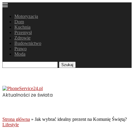
Motoryzacja
Dom
Kuchnia
Przemysł
Zdrowie
Budownictwo
Prawo
Moda
Szukaj
Aktualności ze świata
Strona główna
»
Jak wybrać idealny prezent na Komunię Świętą?
Lifestyle