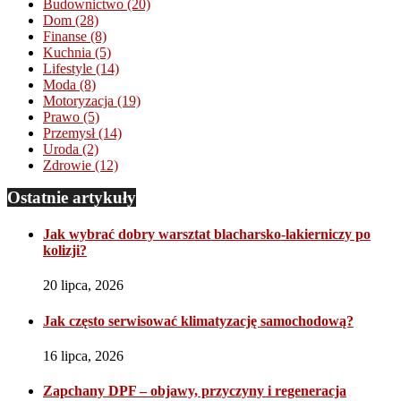
Budownictwo
(20)
Dom
(28)
Finanse
(8)
Kuchnia
(5)
Lifestyle
(14)
Moda
(8)
Motoryzacja
(19)
Prawo
(5)
Przemysł
(14)
Uroda
(2)
Zdrowie
(12)
Ostatnie artykuły
Jak wybrać dobry warsztat blacharsko-lakierniczy po
kolizji?
20 lipca, 2026
Jak często serwisować klimatyzację samochodową?
16 lipca, 2026
Zapchany DPF – objawy, przyczyny i regeneracja