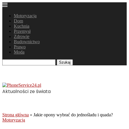
Motoryzacja
Dom
Kuchnia
Przemysł
Zdrowie
Budownictwo
Prawo
Moda
Szukaj
Aktualności ze świata
Strona główna
»
Jakie opony wybrać do jednośladu i quada?
Motoryzacja