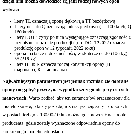
dzięki nim można dowiedzieć się jaki rodzaj nowych opon
wybrać:
litery TL oznaczają oponę dętkową a TT bezdętkową
Litery od J do Q oznaczają indeks prędkości (J – 100 km/h, Q
160 km/h)
litery DOT i cyfry po nich występujące oznaczają zgodność z
przepisami oraz datę produkcji ( ,np. DOT122022 oznacza
produkcję opon w 12 tygodniu 2022 roku)
opona ma także indeks nośności, w skuterze od 30 (106 kg) –
55 (218 kg)
litera B lub R oznacza rodzaj konstrukcji opony (B –
diagonalna, R – radionalna)
Najważniejszym parametrem jest jednak rozmiar, źle dobrane
opony mogą być przyczyną wypadku szczególnie przy ostrych
manewrach.
Warto zadbać, aby ten parametr był przeznaczony dla
modelu skutera, jaki się posiada, rozmiar jest zapisany na oponach
w postaci liczb ,np. 130/90-10 lub można go sprawdzić na stronie
producenta, gdzie zostały wyznaczone odpowiednie opony do
konkretnego modelu jednośladu.