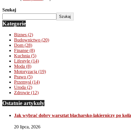
Szukaj
Szukaj
Kategorie
Biznes
(2)
Budownictwo
(20)
Dom
(28)
Finanse
(8)
Kuchnia
(5)
Lifestyle
(14)
Moda
(8)
Motoryzacja
(19)
Prawo
(5)
Przemysł
(14)
Uroda
(2)
Zdrowie
(12)
Ostatnie artykuły
Jak wybrać dobry warsztat blacharsko-lakierniczy po koliz
20 lipca, 2026