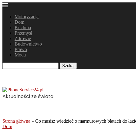
Motoryzacja
Dom
Kuchnia
Przemysł
Zdrowie
Budownictwo
Prawo
Moda
Szukaj
Aktualności ze świata
Strona główna
»
Co musisz wiedzieć o marmurowych blatach do łazi
Dom