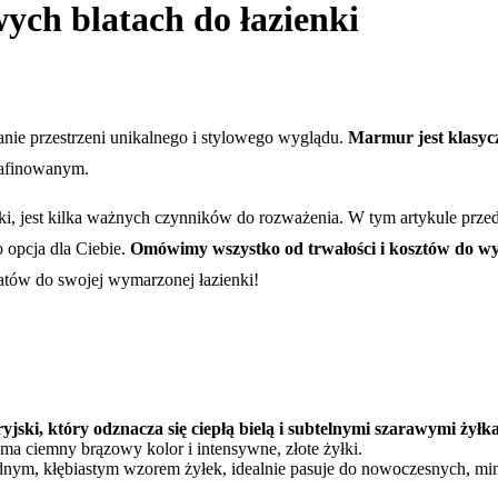
ych blatach do łazienki
nie przestrzeni unikalnego i stylowego wyglądu.
Marmur jest klasycz
yrafinowanym.
ki, jest kilka ważnych czynników do rozważenia. W tym artykule prz
o opcja dla Ciebie.
Omówimy wszystko od trwałości i kosztów do wy
latów do swojej wymarzonej łazienki!
ski, który odznacza się ciepłą bielą i subtelnymi szarawymi żyłk
 ma ciemny brązowy kolor i intensywne, złote żyłki.
dnym, kłębiastym wzorem żyłek, idealnie pasuje do nowoczesnych, mi