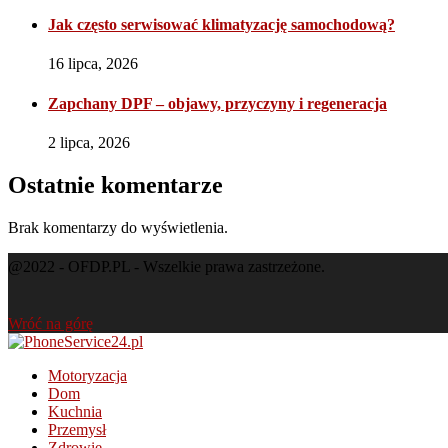
Jak często serwisować klimatyzację samochodową?
16 lipca, 2026
Zapchany DPF – objawy, przyczyny i regeneracja
2 lipca, 2026
Ostatnie komentarze
Brak komentarzy do wyświetlenia.
@2022 - OFDP.PL - Wszelkie prawa zastrzeżone.
Wróć na górę
Motoryzacja
Dom
Kuchnia
Przemysł
Zdrowie