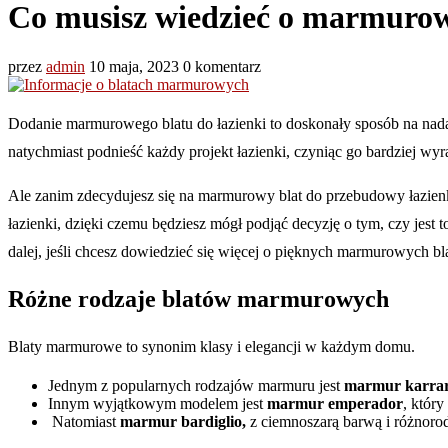
Co musisz wiedzieć o marmurow
przez
admin
10 maja, 2023
0 komentarz
Dodanie marmurowego blatu do łazienki to doskonały sposób na nada
natychmiast podnieść każdy projekt łazienki, czyniąc go bardziej w
Ale zanim zdecydujesz się na marmurowy blat do przebudowy łazien
łazienki, dzięki czemu będziesz mógł podjąć decyzję o tym, czy jest t
dalej, jeśli chcesz dowiedzieć się więcej o pięknych marmurowych b
Różne rodzaje blatów marmurowych
Blaty marmurowe to synonim klasy i elegancji w każdym domu.
Jednym z popularnych rodzajów marmuru jest
marmur karraryj
Innym wyjątkowym modelem jest
marmur emperador
, który
Natomiast
marmur bardiglio,
z ciemnoszarą barwą i różnoro